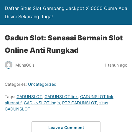
Daftar Situs Slot Gampang Jackpot X10000 Cuma Ada
Disini Sekarang Juga!
Gadun Slot: Sensasi Bermain Slot
Online Anti Rungkad
M0nsG0ls
1 tahun ago
Categories:
Uncategorized
Tags:
GADUNSLOT
,
GADUNSLOT link
,
GADUNSLOT link
alternatif
,
GADUNSLOT login
,
RTP GADUNSLOT
,
situs
GADUNSLOT
Leave a Comment