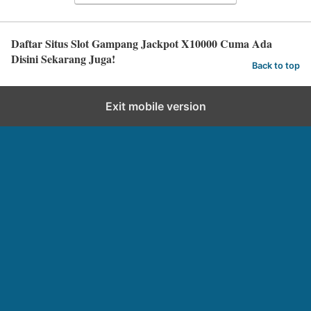
Daftar Situs Slot Gampang Jackpot X10000 Cuma Ada
Disini Sekarang Juga!
Back to top
Exit mobile version