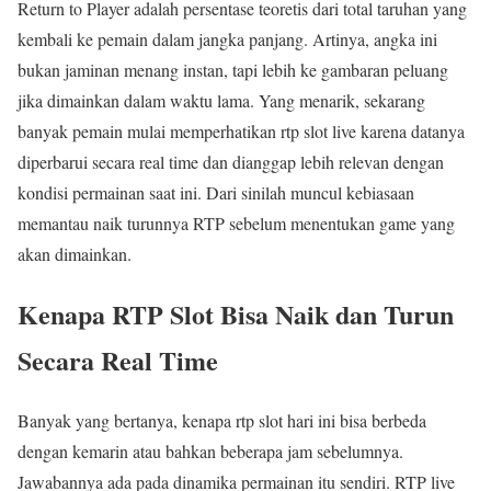
Return to Player adalah persentase teoretis dari total taruhan yang
kembali ke pemain dalam jangka panjang. Artinya, angka ini
bukan jaminan menang instan, tapi lebih ke gambaran peluang
jika dimainkan dalam waktu lama. Yang menarik, sekarang
banyak pemain mulai memperhatikan rtp slot live karena datanya
diperbarui secara real time dan dianggap lebih relevan dengan
kondisi permainan saat ini. Dari sinilah muncul kebiasaan
memantau naik turunnya RTP sebelum menentukan game yang
akan dimainkan.
Kenapa RTP Slot Bisa Naik dan Turun
Secara Real Time
Banyak yang bertanya, kenapa rtp slot hari ini bisa berbeda
dengan kemarin atau bahkan beberapa jam sebelumnya.
Jawabannya ada pada dinamika permainan itu sendiri. RTP live