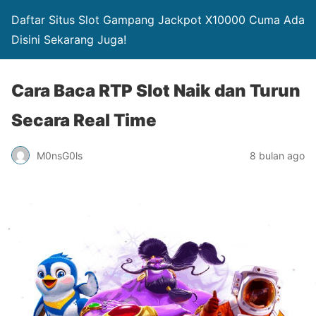
Daftar Situs Slot Gampang Jackpot X10000 Cuma Ada
Disini Sekarang Juga!
Cara Baca RTP Slot Naik dan Turun
Secara Real Time
M0nsG0ls
8 bulan ago