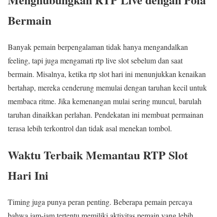
Bermain
Banyak pemain berpengalaman tidak hanya mengandalkan
feeling, tapi juga mengamati rtp live slot sebelum dan saat
bermain. Misalnya, ketika rtp slot hari ini menunjukkan kenaikan
bertahap, mereka cenderung memulai dengan taruhan kecil untuk
membaca ritme. Jika kemenangan mulai sering muncul, barulah
taruhan dinaikkan perlahan. Pendekatan ini membuat permainan
terasa lebih terkontrol dan tidak asal menekan tombol.
Waktu Terbaik Memantau RTP Slot
Hari Ini
Timing juga punya peran penting. Beberapa pemain percaya
bahwa jam-jam tertentu memiliki aktivitas pemain yang lebih