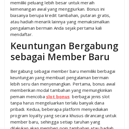
memiliki peluang lebih besar untuk meraih
kemenangan awal yang menggiurkan. Bonus ini
biasanya berupa kredit tambahan, putaran gratis,
atau hadiah menarik lainnya yang memaksimalkan
pengalaman bermain Anda sejak pertama kali
mendaftar.
Keuntungan Bergabung
sebagai Member Baru
Bergabung sebagai member baru memiliki berbagai
keuntungan yang membuat pengalaman bermain
lebih seru dan menyenangkan. Pertama, bonus awal
memberikan modal tambahan yang memungkinkan
pemain mencoba
slot bonus
berbagai jenis slot
tanpa harus mengeluarkan terlalu banyak dana
pribadi. Kedua, beberapa platform menyediakan
program loyalty yang secara khusus dirancang untuk
member baru, sehingga setiap taruhan yang
dilakukan akan memberi poin tambahan atau hadiah