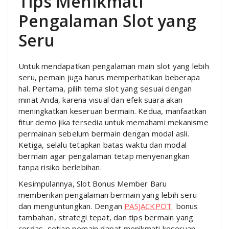
Tips Menikmati
Pengalaman Slot yang
Seru
Untuk mendapatkan pengalaman main slot yang lebih
seru, pemain juga harus memperhatikan beberapa
hal. Pertama, pilih tema slot yang sesuai dengan
minat Anda, karena visual dan efek suara akan
meningkatkan keseruan bermain. Kedua, manfaatkan
fitur demo jika tersedia untuk memahami mekanisme
permainan sebelum bermain dengan modal asli.
Ketiga, selalu tetapkan batas waktu dan modal
bermain agar pengalaman tetap menyenangkan
tanpa risiko berlebihan.
Kesimpulannya, Slot Bonus Member Baru
memberikan pengalaman bermain yang lebih seru
dan menguntungkan. Dengan
PASJACKPOT
bonus
tambahan, strategi tepat, dan tips bermain yang
cerdas, setiap pemain dapat menikmati keseruan