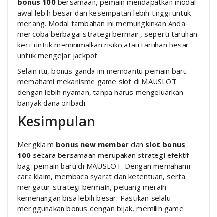
bonus 100
bersamaan, pemain mendapatkan modal
awal lebih besar dan kesempatan lebih tinggi untuk
menang. Modal tambahan ini memungkinkan Anda
mencoba berbagai strategi bermain, seperti taruhan
kecil untuk meminimalkan risiko atau taruhan besar
untuk mengejar jackpot.
Selain itu, bonus ganda ini membantu pemain baru
memahami mekanisme game slot di MAUSLOT
dengan lebih nyaman, tanpa harus mengeluarkan
banyak dana pribadi.
Kesimpulan
Mengklaim
bonus new member
dan
slot bonus
100
secara bersamaan merupakan strategi efektif
bagi pemain baru di MAUSLOT. Dengan memahami
cara klaim, membaca syarat dan ketentuan, serta
mengatur strategi bermain, peluang meraih
kemenangan bisa lebih besar. Pastikan selalu
menggunakan bonus dengan bijak, memilih game