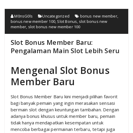
M0nsG0ls
Uncategorized
bonus new member
,
bonus new member 100
,
Slot Bonus
,
slot bonus new
member
,
slot bonus new member 100
Slot Bonus Member Baru:
Pengalaman Main Slot Lebih Seru
Mengenal Slot Bonus
Member Baru
Slot Bonus Member Baru kini menjadi pilihan favorit
bagi banyak pemain yang ingin merasakan sensasi
bermain slot dengan keuntungan tambahan. Dengan
adanya bonus khusus untuk member baru, pemain
tidak hanya mendapatkan kesempatan untuk
mencoba berbagai permainan terbaru, tetapi juga