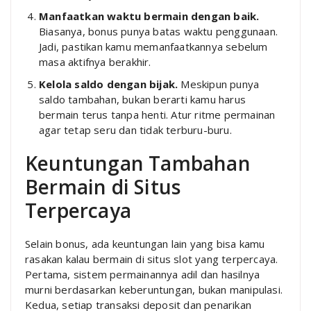
Manfaatkan waktu bermain dengan baik.
Biasanya, bonus punya batas waktu penggunaan.
Jadi, pastikan kamu memanfaatkannya sebelum
masa aktifnya berakhir.
Kelola saldo dengan bijak.
Meskipun punya
saldo tambahan, bukan berarti kamu harus
bermain terus tanpa henti. Atur ritme permainan
agar tetap seru dan tidak terburu-buru.
Keuntungan Tambahan
Bermain di Situs
Terpercaya
Selain bonus, ada keuntungan lain yang bisa kamu
rasakan kalau bermain di situs slot yang terpercaya.
Pertama, sistem permainannya adil dan hasilnya
murni berdasarkan keberuntungan, bukan manipulasi.
Kedua, setiap transaksi deposit dan penarikan