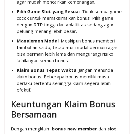
agar mudah mencairkan kemenangan.
Pilih Game Slot yang Sesuai
: Tidak semua game
cocok untuk memaksimalkan bonus. Pilih game
dengan RTP tinggi dan volatilitas sedang agar
peluang menang lebih besar.
Manajemen Modal
: Meskipun bonus memberi
tambahan saldo, tetap atur modal bermain agar
bisa bermain lebih lama dan mengurangi risiko
kehilangan semua bonus.
Klaim Bonus Tepat Waktu
: Jangan menunda
klaim bonus. Beberapa bonus memiliki masa
berlaku tertentu sehingga klaim segera lebih
efektif.
Keuntungan Klaim Bonus
Bersamaan
Dengan mengklaim
bonus new member
dan
slot