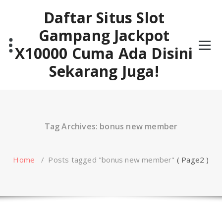
Skip
Daftar Situs Slot
to
content
Gampang Jackpot
X10000 Cuma Ada Disini
Sekarang Juga!
Tag Archives: bonus new member
Home
/
Posts tagged "bonus new member"
( Page2 )