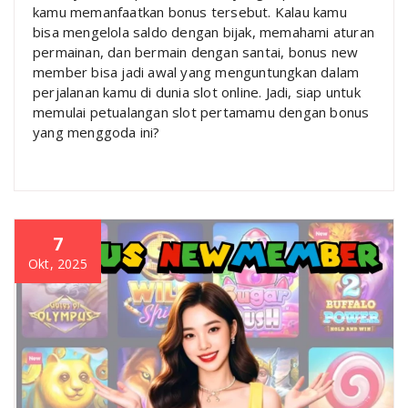
kamu memanfaatkan bonus tersebut. Kalau kamu
bisa mengelola saldo dengan bijak, memahami aturan
permainan, dan bermain dengan santai, bonus new
member bisa jadi awal yang menguntungkan dalam
perjalanan kamu di dunia slot online. Jadi, siap untuk
memulai petualangan slot pertamamu dengan bonus
yang menggoda ini?
7
Okt, 2025