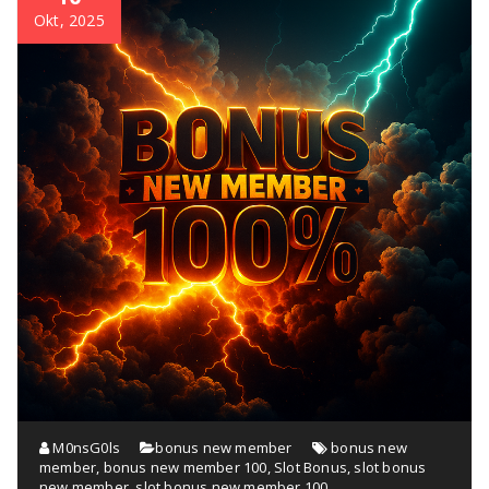
Okt, 2025
M0nsG0ls
bonus new member
bonus new
member
,
bonus new member 100
,
Slot Bonus
,
slot bonus
new member
,
slot bonus new member 100