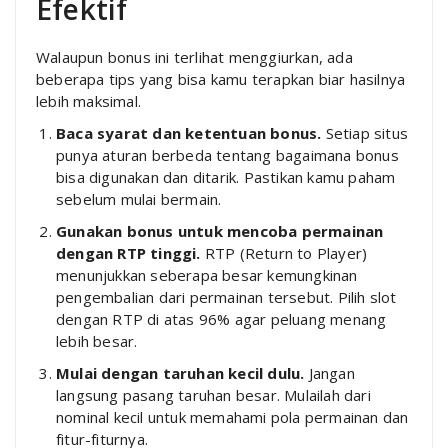
Efektif
Walaupun bonus ini terlihat menggiurkan, ada
beberapa tips yang bisa kamu terapkan biar hasilnya
lebih maksimal.
Baca syarat dan ketentuan bonus.
Setiap situs
punya aturan berbeda tentang bagaimana bonus
bisa digunakan dan ditarik. Pastikan kamu paham
sebelum mulai bermain.
Gunakan bonus untuk mencoba permainan
dengan RTP tinggi.
RTP (Return to Player)
menunjukkan seberapa besar kemungkinan
pengembalian dari permainan tersebut. Pilih slot
dengan RTP di atas 96% agar peluang menang
lebih besar.
Mulai dengan taruhan kecil dulu.
Jangan
langsung pasang taruhan besar. Mulailah dari
nominal kecil untuk memahami pola permainan dan
fitur-fiturnya.