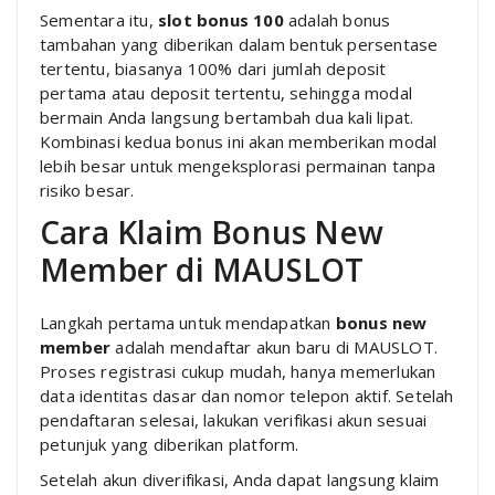
Sementara itu,
slot bonus 100
adalah bonus
tambahan yang diberikan dalam bentuk persentase
tertentu, biasanya 100% dari jumlah deposit
pertama atau deposit tertentu, sehingga modal
bermain Anda langsung bertambah dua kali lipat.
Kombinasi kedua bonus ini akan memberikan modal
lebih besar untuk mengeksplorasi permainan tanpa
risiko besar.
Cara Klaim Bonus New
Member di MAUSLOT
Langkah pertama untuk mendapatkan
bonus new
member
adalah mendaftar akun baru di MAUSLOT.
Proses registrasi cukup mudah, hanya memerlukan
data identitas dasar dan nomor telepon aktif. Setelah
pendaftaran selesai, lakukan verifikasi akun sesuai
petunjuk yang diberikan platform.
Setelah akun diverifikasi, Anda dapat langsung klaim