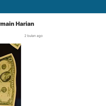
rmain Harian
2 bulan ago