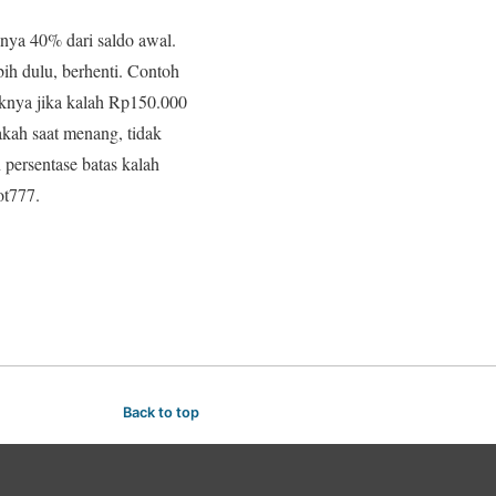
lnya 40% dari saldo awal.
ih dulu, berhenti. Contoh
iknya jika kalah Rp150.000
akah saat menang, tidak
n persentase batas kalah
ot777.
Back to top