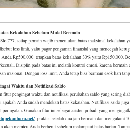
atas Kekalahan Sebelum Mulai Bermain
lot777, setiap pemain wajib menentukan batas maksimal kekalahan y
i disebut loss limit, yaitu pagar pengaman finansial yang mencegah ke
n Anda Rp500.000, tetapkan batas kekalahan 30% yaitu Rp150.000. Begi
kecuali. Disiplin pada batas ini melatih kontrol emosi, karena bermain 
n irasional. Dengan loss limit, Anda tetap bisa bermain esok hari tanpa 
ngat Waktu dan Notifikasi Saldo
fitur pengingat waktu dan notifikasi perubahan saldo yang sering diab
 apakah Anda sudah mendekati batas kekalahan. Notifikasi saldo juga b
peringatan. Gunakan fitur ini sebagai asisten pribadi yang mengingatk
/ptapekanbaru.net/
praktis: setelah dua jam bermain dan mengalami 10 
n akan memicu Anda berhenti sebelum melampaui batas harian. Tanpa a